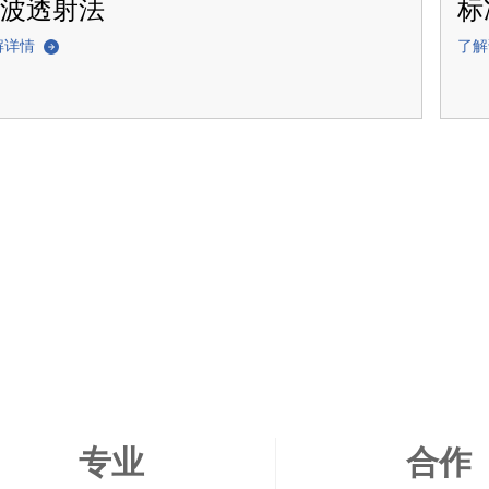
波透射法
标
解详情
了
专业
合作